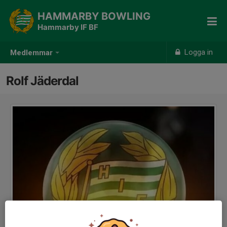
HAMMARBY BOWLING
Hammarby IF BF
Logga in
Medlemmar
Rolf Jäderdal