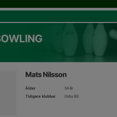
BOWLING
Mats Nilsson
Ålder
54 år
Tidigare klubbar
Osby BS