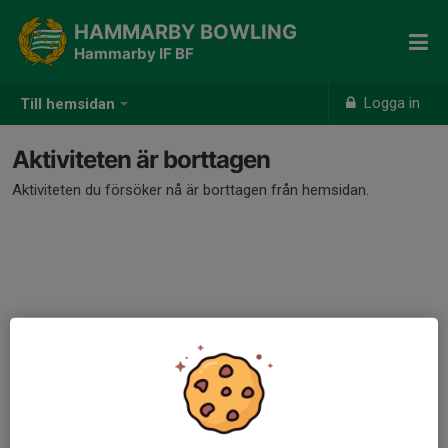
HAMMARBY BOWLING
Hammarby IF BF
Logga in
Till hemsidan
Aktiviteten är borttagen
Aktiviteten du försöker nå är borttagen från hemsidan.