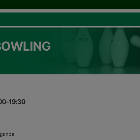
BOWLING
:00-19:30
fogande.