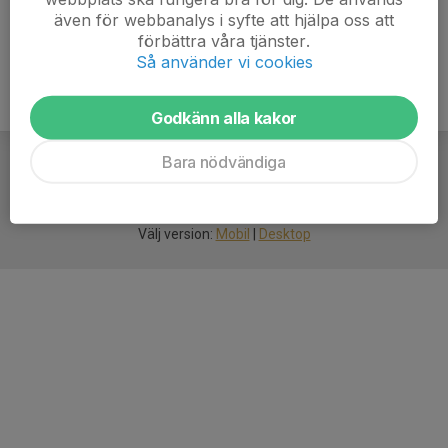
även för webbanalys i syfte att hjälpa oss att
förbättra våra tjänster.
Så använder vi cookies
Godkänn alla kakor
Bara nödvändiga
För
smarta
idrottsföreningar
Välj version:
Mobil
|
Desktop