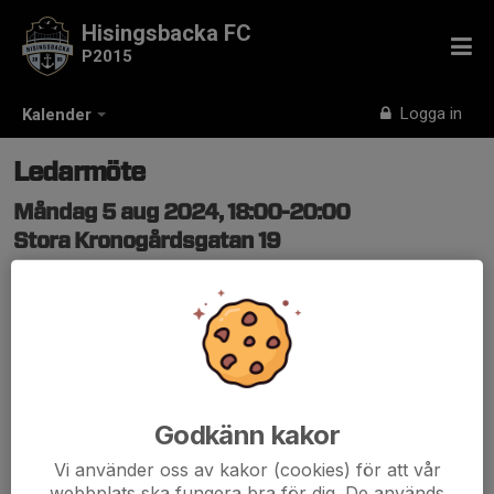
Hisingsbacka FC
P2015
Logga in
Kalender
Ledarmöte
Måndag 5 aug 2024, 18:00-20:00
Stora Kronogårdsgatan 19
Samling: 18:00
Godkänn kakor
Vi använder oss av kakor (cookies) för att vår
webbplats ska fungera bra för dig. De används