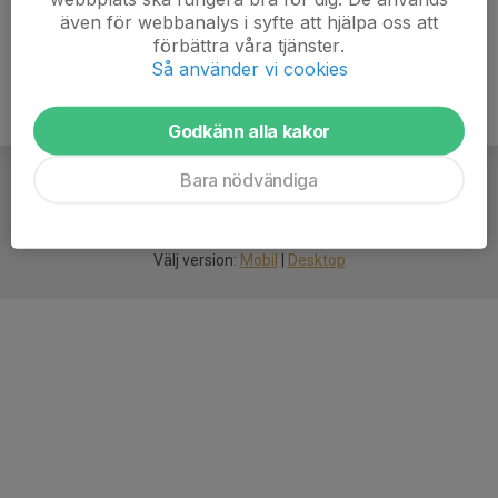
även för webbanalys i syfte att hjälpa oss att
förbättra våra tjänster.
Så använder vi cookies
Godkänn alla kakor
Bara nödvändiga
För
smarta
idrottsföreningar
Välj version:
Mobil
|
Desktop