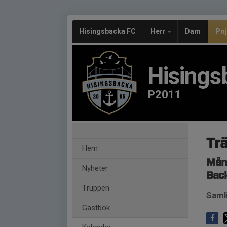
Hisingsbacka FC
Herr
Dam
Po
Hisings
P2011
Tr
Hem
Månd
Nyheter
Back
Truppen
Samli
Gästbok