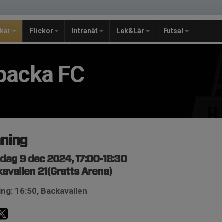
jkar
Flickor
Intranät
Lek&Lär
Futsal
backa FC
äning
ag 9 dec 2024, 17:00-18:30
avallen 21(Gratts Arena)
ng: 16:50, Backavallen