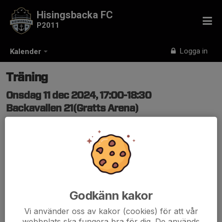
Hisingsbacka FC
P2011
Logga in
Kalender
Träning
Onsdag 11 dec 2024, 17:00-18:30
Backavallen 21(Gratts Arena)
Samling: 16:50
Godkänn kakor
Vi använder oss av kakor (cookies) för att vår
webbplats ska fungera bra för dig. De används