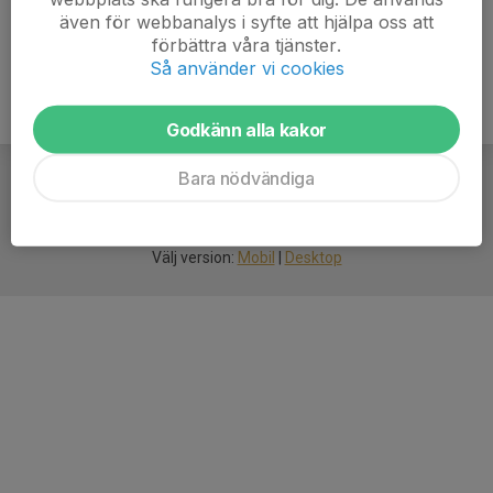
även för webbanalys i syfte att hjälpa oss att
förbättra våra tjänster.
Så använder vi cookies
Godkänn alla kakor
Bara nödvändiga
För
smarta
idrottsföreningar
Välj version:
Mobil
|
Desktop