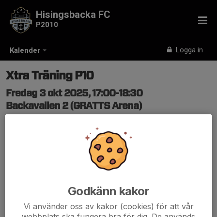
Hisingsbacka FC
P2010
Logga in
Kalender
Xtra Träning P10
Fredag 3 okt 2025, 17:00-18:30
Backavallen 2 (GRATTS Arena)
Samling: 16:30, HisingsBacka FC Klubbstugan
Extra träning
P10 och P09 som tillhör P10
* Svarta träningskläder, efter väder.
* Benskydd
* Fotbollsskor
Godkänn kakor
* Vattenflaska
Vi använder oss av kakor (cookies) för att vår
webbplats ska fungera bra för dig. De används