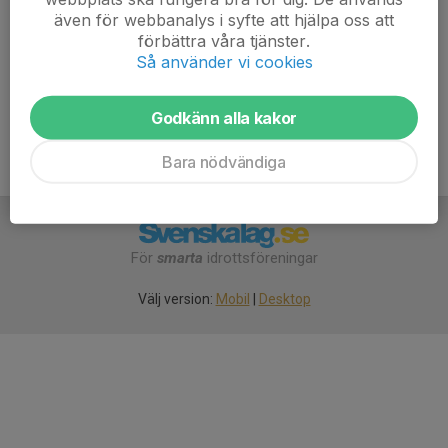
Samling senast 30 min innan träningen startar.
även för webbanalys i syfte att hjälpa oss att
Ombytta och klara
förbättra våra tjänster.
Så använder vi cookies
Godkänn alla kakor
Bara nödvändiga
För
smarta
idrottsföreningar
Välj version:
Mobil
|
Desktop