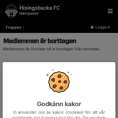
Hisingsbacka FC
Herrjunior
Logga in
Truppen
Medlemmen är borttagen
Medlemmen du försöker nå är borttagen från hemsidan.
Godkänn kakor
Vi använder oss av kakor (cookies) för att vår
webbplats ska fungera bra för dig. De används