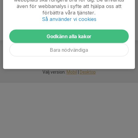
även för webbanalys i syfte att hjälpa oss att
förbättra våra tjänster.
Så använder vi cookies
Godkänn alla kakor
Bara nödvändiga
För
smarta
idrottsföreningar
Välj version:
Mobil
|
Desktop