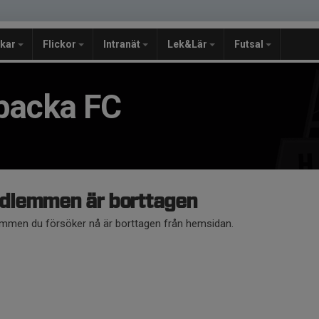
jkar
Flickor
Intranät
Lek&Lär
Futsal
backa FC
dlemmen är borttagen
mmen du försöker nå är borttagen från hemsidan.