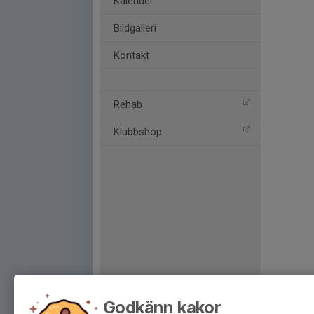
Kalender
Bildgalleri
Kontakt
Rehab
Klubbshop
Godkänn kakor