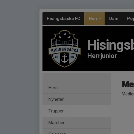
Hisingsbacka FC
Herr
Dam
Po
Hisings
Herrjunior
Me
Hem
Medle
Nyheter
Truppen
Matcher