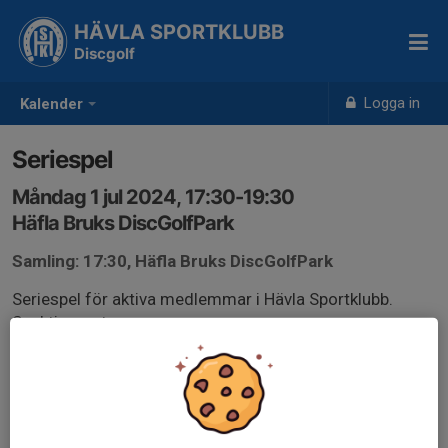
HÄVLA SPORTKLUBB
Discgolf
Logga in
Kalender
Seriespel
Måndag 1 jul 2024, 17:30-19:30
Häfla Bruks DiscGolfPark
Samling: 17:30, Häfla Bruks DiscGolfPark
Seriespel för aktiva medlemmar i Hävla Sportklubb.
Sanktionerat
Mpo gul och Purple & Fpo gul