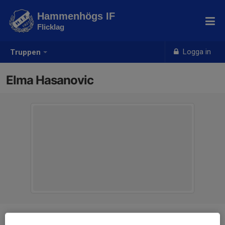
Hammenhögs IF
Flicklag
Logga in
Truppen
Elma Hasanovic
Position
-