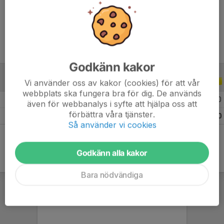
Ålder
12 år
Godkänn kakor
Vi använder oss av kakor (cookies) för att vår
ALLA SERIER
ALLA ÅR
webbplats ska fungera bra för dig. De används
2026
7
0
0
0
även för webbanalys i syfte att hjälpa oss att
förbättra våra tjänster.
Totalt
7
0
0
0
Så använder vi cookies
Godkänn alla kakor
Bara nödvändiga