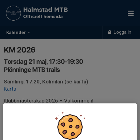
Halmstad MTB
Officiell hemsida
Logga in
Kalender
KM 2026
Torsdag 21 maj, 17:30-19:30
Plönninge MTB trails
Samling: 17:20, Kolmilan (se karta)
Karta
Klubbmästerskap 2026 – Välkommen!
Nu är det dags för årets KM, och vi samlas vid kolmilan i
Plönninge där både start och mål är. (Se karta).
Upplägg:
Vi börjar med att cykla igenom varvet tillsammans så att