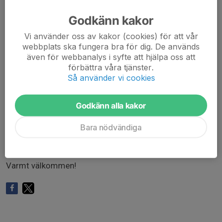
alla hittar.
Därefter kör vi individuell start med 30–60 sekunders
Godkänn kakor
mellanrum.
Vi använder oss av kakor (cookies) för att vår
Ett varv, sedan paus.
webbplats ska fungera bra för dig. De används
Därefter kör vi ett varv till med samma upplägg.
även för webbanalys i syfte att hjälpa oss att
förbättra våra tjänster.
Vinnaren är den som har minst tidsdifferens mellan sina
Så använder vi cookies
två varv — det handlar alltså inte om att köra snabbast,
utan jämnast. Perfekt för alla nivåer.
Godkänn alla kakor
Efteråt bjuder vi på fika.
Bara nödvändiga
Vänligen klicka i anmälan om ni kommer, så kan vi
planera fikan lite bättre!
Varmt välkommen!