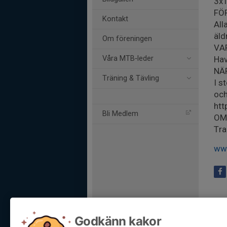
3x1
FÖ
Kontakt
All
äld
Om föreningen
VA
Våra MTB‑leder
Hav
NÄ
Träning & Tävling
I s
och
ht
Bli Medlem
OM
Tra
ww
Godkänn kakor