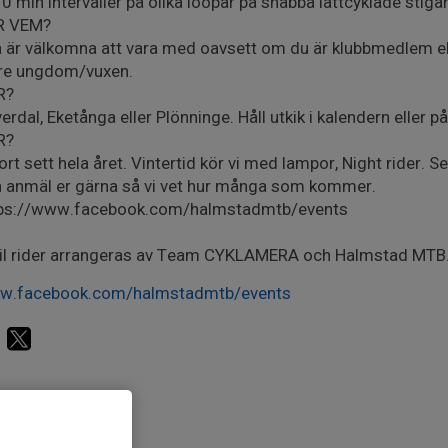
0 min intervaller på olika loopar på snabba lättcyklade stigar
R VEM?
a är välkomna att vara med oavsett om du är klubbmedlem eller
re ungdom/vuxen.
R?
erdal, Eketånga eller Plönninge. Håll utkik i kalendern elle
R?
tort sett hela året. Vintertid kör vi med lampor, Night rider. 
 anmäl er gärna så vi vet hur många som kommer.
tps://www.facebook.com/halmstadmtb/events
il rider arrangeras av Team CYKLAMERA och Halmstad MTB
w.facebook.com/halmstadmtb/events