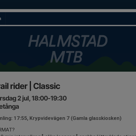
m
ail rider | Classic
rsdag 2 jul, 18:00-19:30
etånga
ling: 17:55, Krypvidevägen 7 (Gamla glasskiosken)
RMAT?