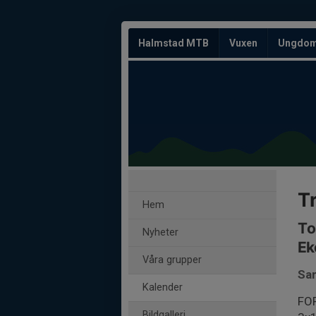
Halmstad MTB
Vuxen
Ungdo
Tr
Hem
To
Nyheter
Ek
Våra grupper
Sam
Kalender
FO
Bildgalleri