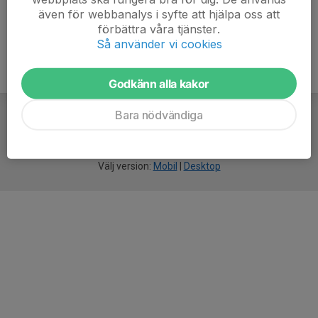
även för webbanalys i syfte att hjälpa oss att
förbättra våra tjänster.
Så använder vi cookies
Godkänn alla kakor
Bara nödvändiga
För
smarta
idrottsföreningar
Välj version:
Mobil
|
Desktop