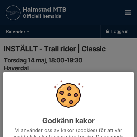
Halmstad MTB
Officiell hemsida
Logga in
Kalender
INSTÄLLT - Trail rider | Classic
Torsdag 14 maj, 18:00-19:30
Haverdal
Samling: 17:55
INSTÄLLT
www.facebook.com/halmstadmtb/events
Godkänn kakor
Vi använder oss av kakor (cookies) för att vår
webbplats ska fungera bra för dig. De används