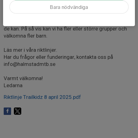
Innan träningen ska en förälder eller vårdnadshavare ha
Bara nödvändiga
läst och gått igenom klubbens riktlinjer för barn- och
ungdomscykling.
Vi uppmanar alla föräldrar att engagera sig och delta när
de kan. På så vis kan vi ha fler eller större grupper och
välkomna fler barn.
Läs mer i våra riktlinjer.
Har du frågor eller funderingar, kontakta oss på
info@halmstadmtb.se
Varmt välkomna!
Ledarna
Riktlinje Trailkidz 8 april 2025.pdf