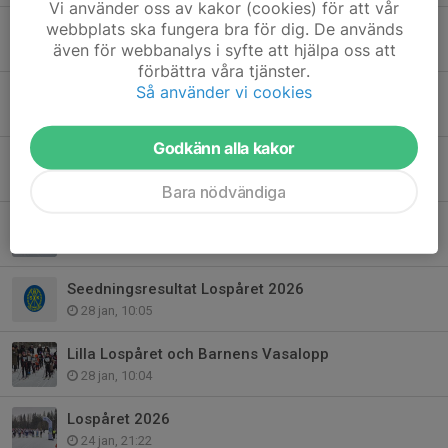
Vi använder oss av kakor (cookies) för att vår
webbplats ska fungera bra för dig. De används
Tack för i år!
även för webbanalys i syfte att hjälpa oss att
17 mar, 08:12
förbättra våra tjänster.
Så använder vi cookies
Ändrade tider Barn & Ungdomsträning ⚠️
5 feb, 08:54
Godkänn alla kakor
Skidlekplats och SkiCross bana
3 feb, 13:00
Bara nödvändiga
⚠️ Kyla idag så delvis inställd träning
3 feb, 12:46
Seedningsresultat Lospåret 2026
28 jan, 10:05
Lilla Lospåret och Barnens Vasalopp
28 jan, 10:04
Lospåret 2026
24 jan, 21:22