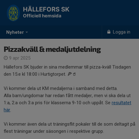
HÄLLEFORS SK
Officiell hemsida
Logga in
Nyheter
Pizzakväll & medaljutdelning
9 apr 2025
Hällefors SK bjuder in sina medlemmar till pizza-kväll Tisdagen
den 15:e kl 18:00 i Hurtigtorpet. 🍕🥤
Vi kommer dela ut KM medaljerna i samband med detta.
Alla barn/ungdomar har redan fått medaljer, men vi ska dela ut
1:a, 2:a och 3:a pris för klasserna 9-10 och uppåt. Se
resultatet
här
.
Vi kommer även dela ut träningsflit pokaler till de som deltagit på
flest träningar under säsongen i respektive grupp.