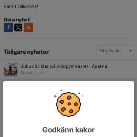
Varmt välkomna!
Dela nyhet
Tidigare nyheter
Julius är klar på skidgymnasiet i Åsarna
6 jul, 11:21
Säsongsavslutning 2025/2026
10 maj, 13:37
Säsongsavslutning
29 apr, 13:43
Snögruppen får årets ledarstipendium
Godkänn kakor
25 mar, 16:00