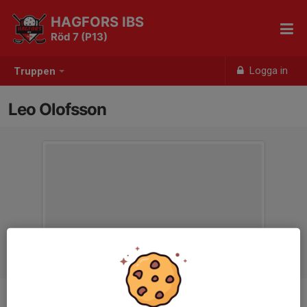
HAGFORS IBS
Röd 7 (P13)
Logga in
Truppen
Leo Olofsson
Titel
Tränare