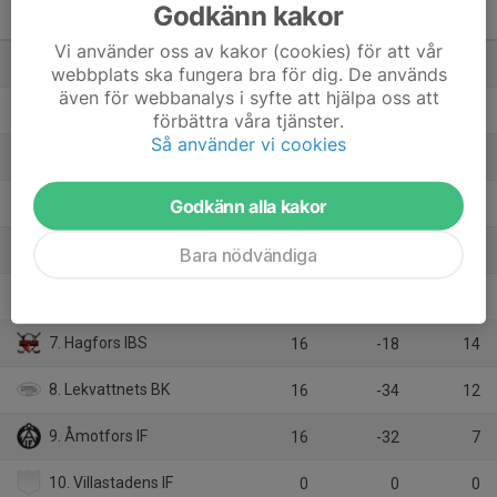
Pantamera Pojkar Röd
Godkänn kakor
Serie 4
M
+/-
P
Vi använder oss av kakor (cookies) för att vår
1. Nordmarkens IBF
16
16
34
webbplats ska fungera bra för dig. De används
även för webbanalys i syfte att hjälpa oss att
2. BKI Sunnanå/Hertzöga BK
16
34
33
förbättra våra tjänster.
Så använder vi cookies
3. GS 86 AIF
16
22
33
4. Karlstad IBF Ungdom/Bredd
Godkänn alla kakor
16
11
30
5. Billingsfors IBK
16
6
28
Bara nödvändiga
6. SK Örnen
16
-5
22
7. Hagfors IBS
16
-18
14
8. Lekvattnets BK
16
-34
12
9. Åmotfors IF
16
-32
7
10. Villastadens IF
0
0
0