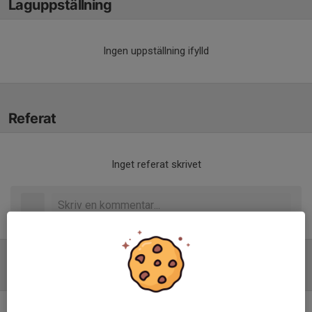
Laguppställning
Ingen uppställning ifylld
Referat
Inget referat skrivet
Tabell