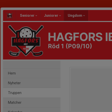
Seniorer
Juniorer
Ungdom
HAGFORS I
Röd 1 (P09/10)
Hem
Nyheter
Truppen
Matcher