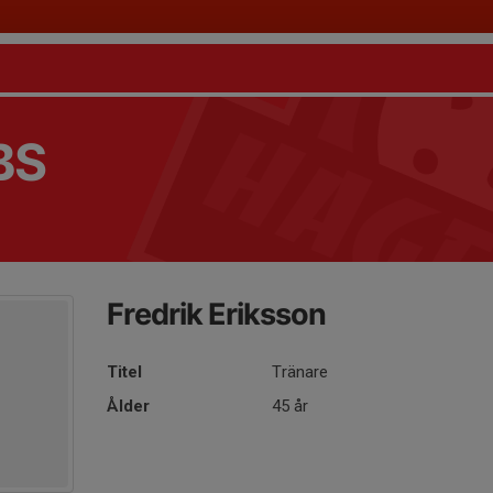
BS
Fredrik Eriksson
Titel
Tränare
Ålder
45 år