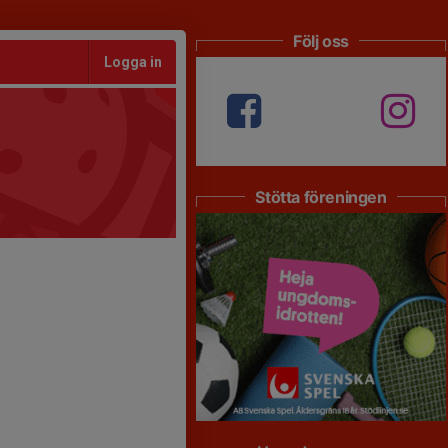
Följ oss
Logga in
Stötta föreningen