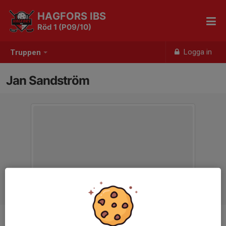
HAGFORS IBS
Röd 1 (P09/10)
Logga in
Truppen
Jan Sandström
Titel
Tränare