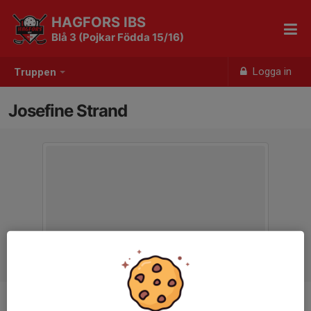
HAGFORS IBS
Blå 3 (Pojkar Födda 15/16)
Logga in
Truppen
Josefine Strand
Titel
Tränare