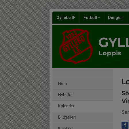
Gyllebo IF
Fotboll
Dungen
GYL
Loppis
L
Hem
Sö
Nyheter
Vi
Kalender
Sam
Bildgalleri
Kontakt