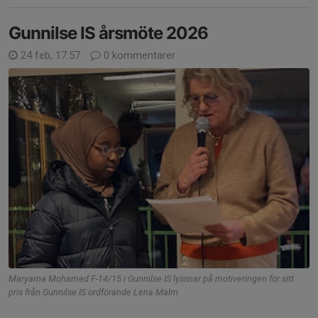
Gunnilse IS årsmöte 2026
24 feb, 17:57
0 kommentarer
Maryama Mohamed F-14/15 i Gunnilse IS lyssnar på motiveringen för sitt
pris från Gunnilse IS ordförande Lena Malm