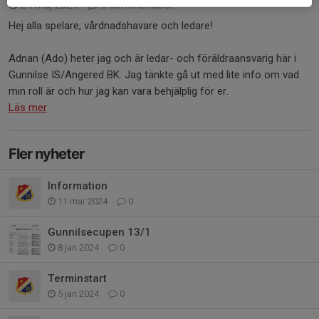
24 maj 2024
0 kommentarer
Hej alla spelare, vårdnadshavare och ledare!
Adnan (Ado) heter jag och är ledar- och föräldraansvarig här i
Gunnilse IS/Angered BK. Jag tänkte gå ut med lite info om vad
min roll är och hur jag kan vara behjälplig för er.
Läs mer
Fler nyheter
Information
11 mar 2024
0
Gunnilsecupen 13/1
8 jan 2024
0
Terminstart
5 jan 2024
0