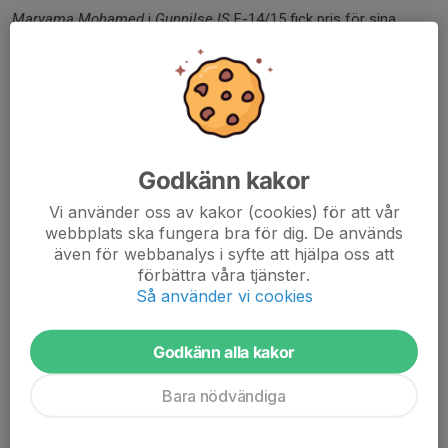
Maryama Mohamed
i
Gunnilse IS
F-14/15 fick pris för sina
insatser i Gunnilse IS under 2025,Maryama uppfyller alla kriterier
som kan ställas på en ung ambitiös fotbollsspelande tjej.
En utförligare motivering följer.....
Läs mer
Godkänn kakor
Föräldramöte
Vi använder oss av kakor (cookies) för att vår
webbplats ska fungera bra för dig. De används
27 aug 2024
0 kommentarer
även för webbanalys i syfte att hjälpa oss att
Vi vill påminna och välkomna alla till ett föräldramöte imorgon kl
förbättra våra tjänster.
17:30 i klubbstugan uppe i Gunnilse. Hoppas så många som
Så använder vi cookies
möjligt kan närvara så att alla får ta del av informationen som
kommer delges.
Anmäl
er gärna senast idag....
Godkänn alla kakor
Läs mer
Bara nödvändiga
Föräldra- och ledaransvarig