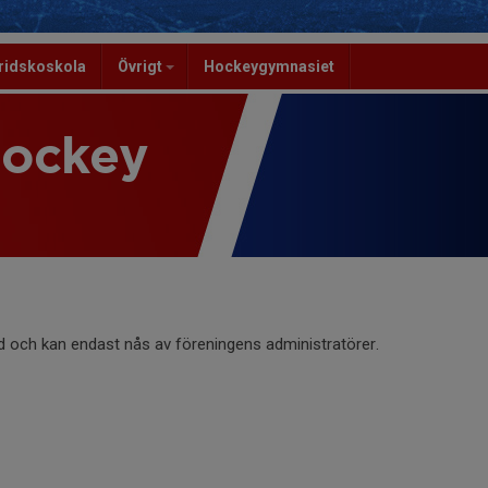
ridskoskola
Övrigt
Hockeygymnasiet
Hockey
d och kan endast nås av föreningens administratörer.