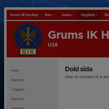
Grums IK Hockey
Herr
Junior
Ungdom
Sk
Grums IK 
U16
Dold sida
Hem
Sidan du försöker nå är dol
Nyheter
Truppen
Matcher
Statistik