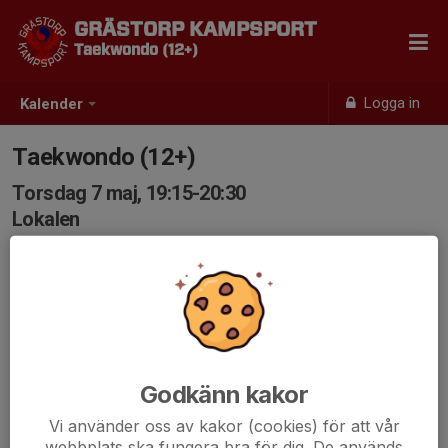
GRÄSTORP KAMPSPORT
Taekwondo (12+)
Logga in
Kalender
Taekwondo (12+)
Torsdag 7 maj, 19:15-20:30
Lokalen
Samling: 19:15
Godkänn kakor
Vi använder oss av kakor (cookies) för att vår
webbplats ska fungera bra för dig. De används