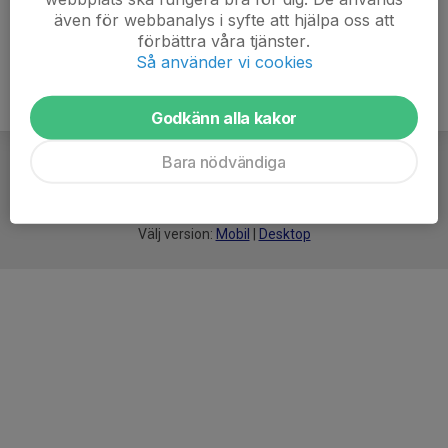
även för webbanalys i syfte att hjälpa oss att
förbättra våra tjänster.
Så använder vi cookies
Godkänn alla kakor
Bara nödvändiga
För
smarta
idrottsföreningar
Välj version:
Mobil
|
Desktop