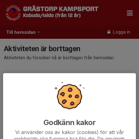
GRÄSTORP KAMPSPORT
Kobudo/Iaido (från 12 år)
Logga in
Till hemsidan
Aktiviteten är borttagen
Aktiviteten du försöker nå är borttagen från hemsidan.
Godkänn kakor
Vi använder oss av kakor (cookies) för att vår
webbplats ska fungera bra för dig. De används