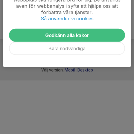
även för webbanalys i syfte att hjälpa oss att
förbättra våra tjänster.
Så använder vi cookies
Godkänn alla kakor
Bara nödvändiga
För
smarta
idrottsföreningar
Välj version:
Mobil
|
Desktop