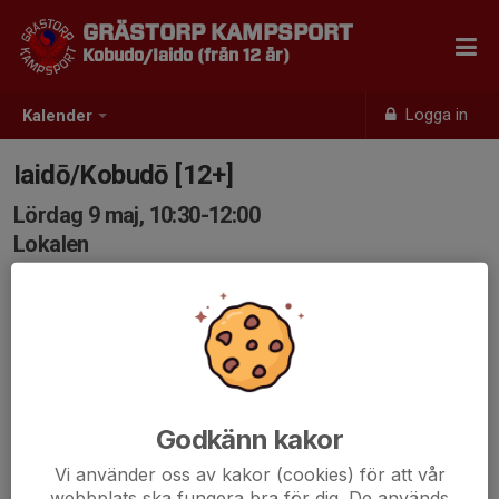
GRÄSTORP KAMPSPORT
Kobudo/Iaido (från 12 år)
Logga in
Kalender
Iaidō/Kobudō [12+]
Lördag 9 maj, 10:30-12:00
Lokalen
Samling: 10:30
Godkänn kakor
Vi använder oss av kakor (cookies) för att vår
webbplats ska fungera bra för dig. De används