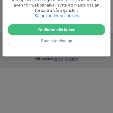
även för webbanalys i syfte att hjälpa oss att
förbättra våra tjänster.
Så använder vi cookies
Godkänn alla kakor
Bara nödvändiga
För
smarta
idrottsföreningar
Välj version:
Mobil
|
Desktop