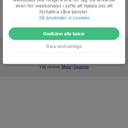
även för webbanalys i syfte att hjälpa oss att
förbättra våra tjänster.
Så använder vi cookies
Godkänn alla kakor
Bara nödvändiga
För
smarta
idrottsföreningar
Välj version:
Mobil
|
Desktop