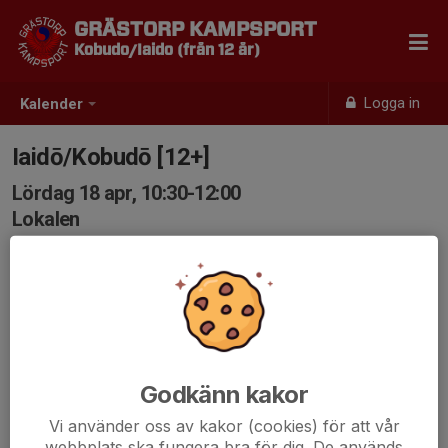
GRÄSTORP KAMPSPORT
Kobudo/Iaido (från 12 år)
Logga in
Kalender
Iaidō/Kobudō [12+]
Lördag 18 apr, 10:30-12:00
Lokalen
Samling: 10:30
Godkänn kakor
Vi använder oss av kakor (cookies) för att vår
webbplats ska fungera bra för dig. De används