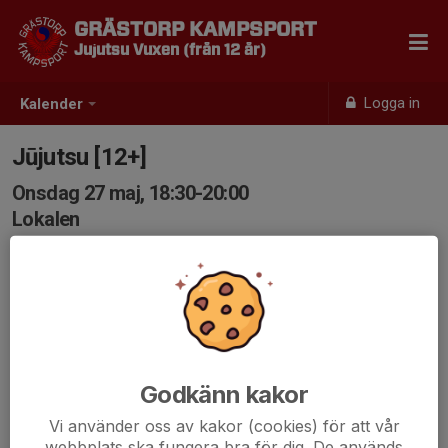
GRÄSTORP KAMPSPORT
Jujutsu Vuxen (från 12 år)
Logga in
Kalender
Jūjutsu [12+]
Onsdag 27 maj, 18:30-20:00
Lokalen
Samling: 18:30
Godkänn kakor
Vi använder oss av kakor (cookies) för att vår
webbplats ska fungera bra för dig. De används