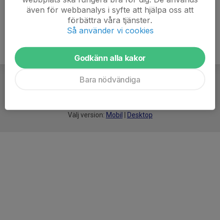
även för webbanalys i syfte att hjälpa oss att
förbättra våra tjänster.
Så använder vi cookies
Godkänn alla kakor
Bara nödvändiga
För
smarta
idrottsföreningar
Välj version:
Mobil
|
Desktop