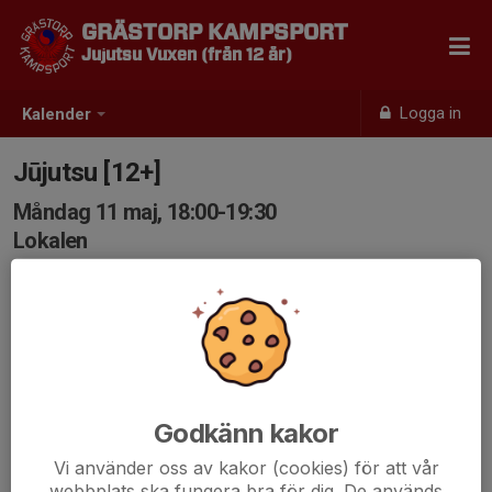
GRÄSTORP KAMPSPORT
Jujutsu Vuxen (från 12 år)
Logga in
Kalender
Jūjutsu [12+]
Måndag 11 maj, 18:00-19:30
Lokalen
Samling: 18:00
Godkänn kakor
Vi använder oss av kakor (cookies) för att vår
webbplats ska fungera bra för dig. De används