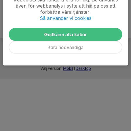
även för webbanalys i syfte att hjälpa oss att
förbättra våra tjänster.
Så använder vi cookies
Godkänn alla kakor
Bara nödvändiga
För
smarta
idrottsföreningar
Välj version:
Mobil
|
Desktop