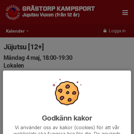
GRÄSTORP KAMPSPORT
Jujutsu Vuxen (från 12 år)
Logga in
Kalender
Jūjutsu [12+]
Måndag 4 maj, 18:00-19:30
Lokalen
Samling: 18:00
Godkänn kakor
Vi använder oss av kakor (cookies) för att vår
webbplats ska fungera bra för dig. De används