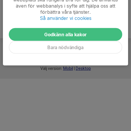
även för webbanalys i syfte att hjälpa oss att
förbättra våra tjänster.
Så använder vi cookies
Godkänn alla kakor
Bara nödvändiga
För
smarta
idrottsföreningar
Välj version:
Mobil
|
Desktop