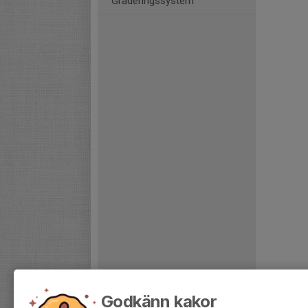
Graderingssystem
Godkänn kakor