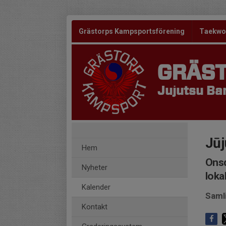
Grästorps Kampsportsförening
Taekw
GRÄS
Jujutsu Bar
Jūj
Hem
Onsd
Nyheter
loka
Kalender
Saml
Kontakt