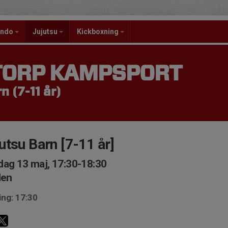
ondo
Jujutsu
Kickboxning
TORP KAMPSPORT
n (7-11 år)
utsu Barn [7-11 år]
ag 13 maj, 17:30-18:30
len
ing: 17:30