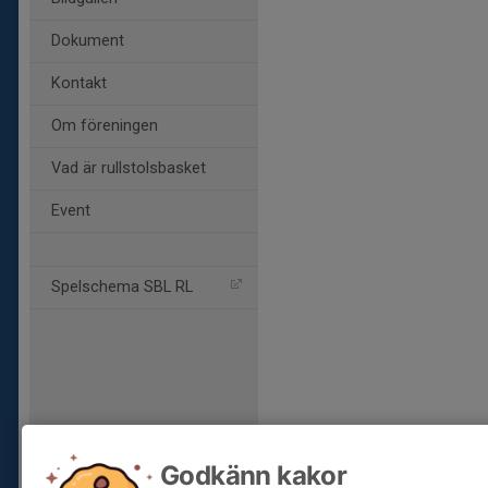
Dokument
Kontakt
Om föreningen
Vad är rullstolsbasket
Event
Spelschema SBL RL
Godkänn kakor