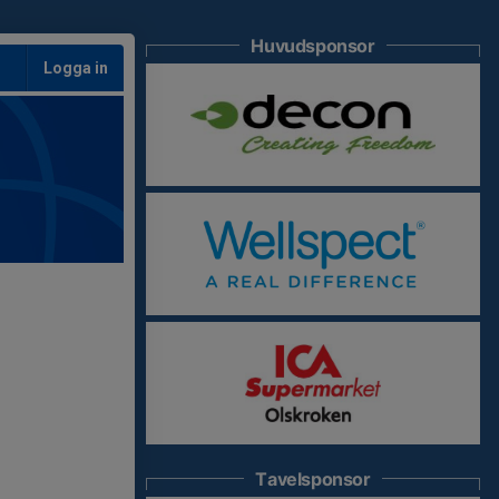
Huvudsponsor
Logga in
Tavelsponsor