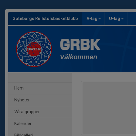
Göteborgs Rullstolsbasketklubb
A-lag
U-lag
GRBK
Välkommen
Hem
Nyheter
Våra grupper
Kalender
Bildgalleri