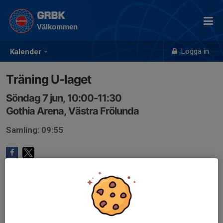
GRBK
Välkommen
Logga in
Kalender
Träning U-laget
Söndag 7 jun, 10:00-11:30
Gothia Arena, Västra Frölunda
Samling: 09:55