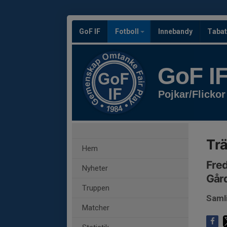
GoF IF
Fotboll
Innebandy
Tabat
GoF I
Pojkar/Flickor
Trä
Hem
Fred
Nyheter
Gård
Truppen
Samli
Matcher