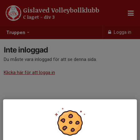
Gislaved Volleybollklubb
C laget - div 3
Logga in
Truppen
Inte inloggad
Du måste vara inloggad för att se denna sida.
Klicka här för att logga in