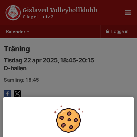
Gislaved Volleybollklubb
C laget - div 3
Logga in
Kalender
Träning
Tisdag 22 apr 2025, 18:45-20:15
D-hallen
Samling: 18:45