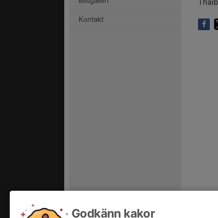
Bildgalleri
Thaib
Kontakt
Godkänn kakor