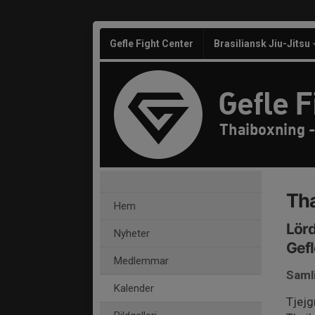
Gefle Fight Center
Brasiliansk Jiu-Jitsu
Gefle F
Thaiboxning -
Tha
Hem
Lörd
Nyheter
Gefl
Medlemmar
Saml
Kalender
Tjejg