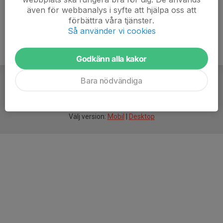
även för webbanalys i syfte att hjälpa oss att
förbättra våra tjänster.
Så använder vi cookies
Godkänn alla kakor
Bara nödvändiga
För
smarta
idrottsföreningar
Välj version:
Mobil
|
Desktop