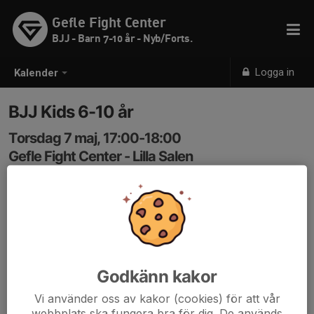
Gefle Fight Center
BJJ - Barn 7-10 år - Nyb/Forts.
Logga in
Kalender
BJJ Kids 6-10 år
Torsdag 7 maj, 17:00-18:00
Gefle Fight Center - Lilla Salen
Samling: 17:00
Kod in: 3366
Godkänn kakor
Vi använder oss av kakor (cookies) för att vår
webbplats ska fungera bra för dig. De används