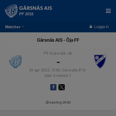
GÄRSNÄS AIS
PF 2016
Logga in
Matcher
Gärsnäs AIS - Öja FF
P9 Södra blå, vår
-
26 apr 2025, 10:00, Gärsvalla IP B-
plan 5-manna 1
Samling 09:00