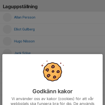
Laguppställning
Allan Persson
Elliot Gullberg
Hugo Nilsson
Jack Sölve
Kim Lindén
Oscar Kämpe
Viggo Lundin olsson
Godkänn kakor
Vi använder oss av kakor (cookies) för att vår
Vilde Norrman
webbplats ska fungera bra för dig. De används