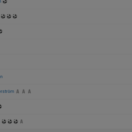
on
g
on
erström
n