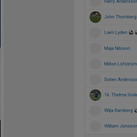
Harry Anderss
John Thornber
Liam Lyden
Maja Nilsson
Milton Löfström
Sixten Anderss
16. Thelma Söd
Wilja Ramberg
William Jönsso