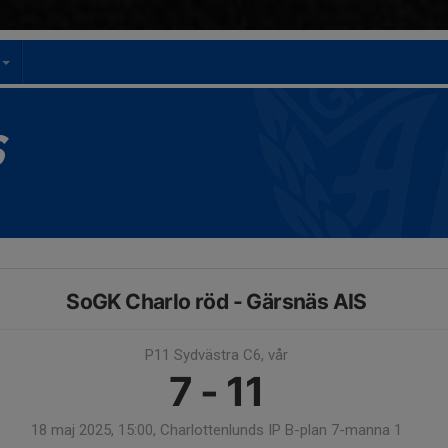
t
S
SoGK Charlo röd - Gärsnäs AIS
P11 Sydvästra C6, vår
7 - 11
18 maj 2025, 15:00, Charlottenlunds IP B-plan 7-manna 1