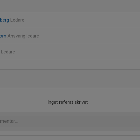
mberg
Ledare
tröm
Ansvarig ledare
n
Ledare
Inget referat skrivet