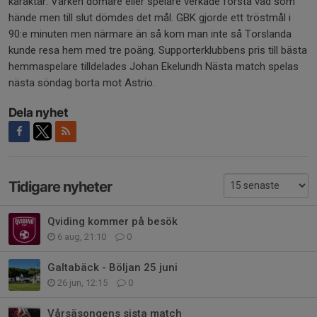
karaktär. Varken domare eller spelare verkade förstå vad som
hände men till slut dömdes det mål. GBK gjorde ett tröstmål i
90:e minuten men närmare än så kom man inte så Torslanda
kunde resa hem med tre poäng. Supporterklubbens pris till bästa
hemmaspelare tilldelades Johan Ekelundh Nästa match spelas
nästa söndag borta mot Astrio.
Dela nyhet
Tidigare nyheter
Qviding kommer på besök
6 aug, 21:10
0
Galtabäck - Böljan 25 juni
26 jun, 12:15
0
Vårsäsongens sista match