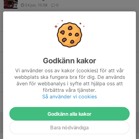
24 jun, 10:38
0
Användande av fotbollsplaner
23 jun, 21:50
0
Ny förlust
14 jun, 08:15
0
Godkänn kakor
Nyförvärv
29 maj, 08:45
0
Vi använder oss av kakor (cookies) för att vår
webbplats ska fungera bra för dig. De används
Böljan tog 3 poäng
även för webbanalys i syfte att hjälpa oss att
24 maj, 09:27
0
förbättra våra tjänster.
Så använder vi cookies
Ständigt underhåll
13 maj, 17:00
0
Godkänn alla kakor
Förlust mot Torslanda
11 maj, 19:04
0
Bara nödvändiga