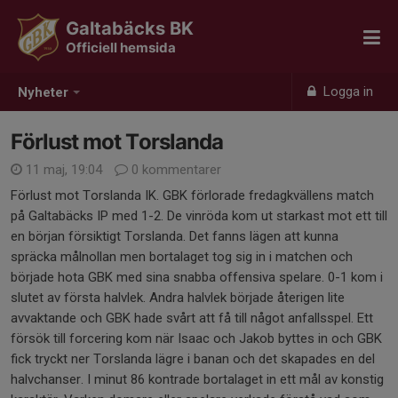
Galtabäcks BK
Officiell hemsida
Logga in
Nyheter
Förlust mot Torslanda
11 maj, 19:04
0 kommentarer
Förlust mot Torslanda IK. GBK förlorade fredagkvällens match
på Galtabäcks IP med 1-2. De vinröda kom ut starkast mot ett till
en början försiktigt Torslanda. Det fanns lägen att kunna
spräcka målnollan men bortalaget tog sig in i matchen och
började hota GBK med sina snabba offensiva spelare. 0-1 kom i
slutet av första halvlek. Andra halvlek började återigen lite
avvaktande och GBK hade svårt att få till något anfallsspel. Ett
försök till forcering kom när Isaac och Jakob byttes in och GBK
fick tryckt ner Torslanda lägre i banan och det skapades en del
halvchanser. I minut 86 kontrade bortalaget in ett mål av konstig