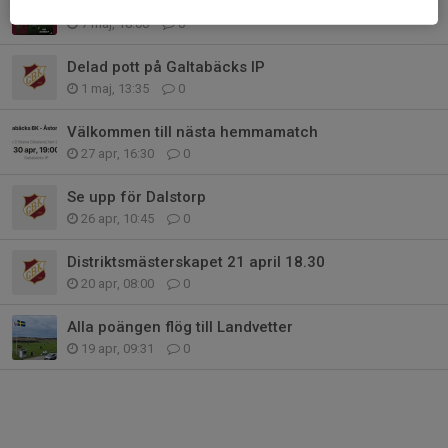
Torslanda kommer på besök
7 maj, 18:00
0
Delad pott på Galtabäcks IP
1 maj, 13:35
0
Välkommen till nästa hemmamatch
27 apr, 16:30
0
Se upp för Dalstorp
26 apr, 10:45
0
Distriktsmästerskapet 21 april 18.30
20 apr, 08:00
0
Alla poängen flög till Landvetter
19 apr, 09:31
0