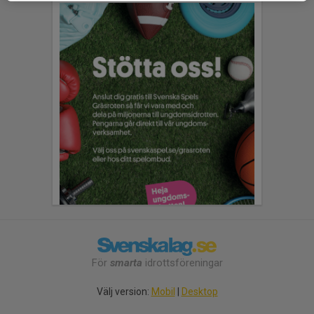
För
smarta
idrottsföreningar
Välj version:
Mobil
|
Desktop