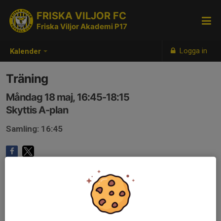
FRISKA VILJOR FC
Friska Viljor Akademi P17
Logga in
Kalender
Träning
Måndag 18 maj, 16:45-18:15
Skyttis A-plan
Samling: 16:45