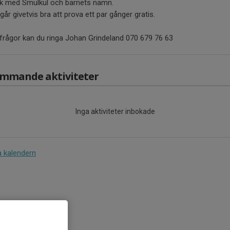
k med Smulkul och barnets namn.
går givetvis bra att prova ett par gånger gratis.
 frågor kan du ringa Johan Grindeland 070 679 76 63
mmande aktiviteter
Inga aktiviteter inbokade
a kalendern