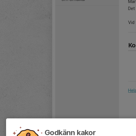
Mär
Det 
Vid
Ko
Hel
Godkänn kakor