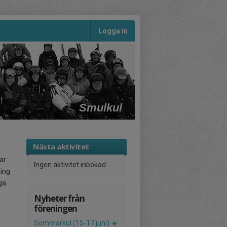
Logga in
Smulkul
Nästa aktivitet
ar
Ingen aktivitet inbokad
ning
ga.
Nyheter från
föreningen
Sommarkul (15-17 juni) ☀️