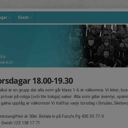
äger
Event
orsdagar 18.00-19.30
kul är en grupp där alla som går klass 1-6 är välkomna. Vi leker, bus
prövar på roliga (och lite tokiga) saker. Alla som gillar äventyr, spän
 galna upptåg är välkomna! Vi träffas varje torsdag i Smulan, Skeber
minsavgiften är 50kr. Betala in på Furufs Pg 430 35 77-3
er Swish 123 138 17 71.