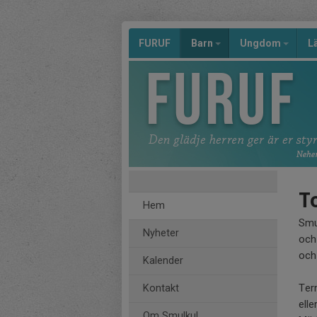
FURUF
Barn
Ungdom
L
T
Hem
Smul
Nyheter
och 
och
Kalender
Ter
Kontakt
ell
Om Smulkul