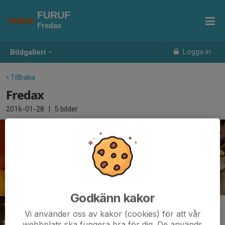
FURUF
Fredax
Logga in
Bildgalleri
Tillbaka
Fredax
2016-01-28
|
5 bilder
Godkänn kakor
Vi använder oss av kakor (cookies) för att vår
webbplats ska fungera bra för dig. De används