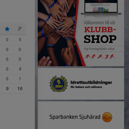
0
5
0
0
0
0
0
4
0
1
0
10