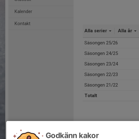
Kalender
Kontakt
Alla serier
Alla år
Säsongen 25/26
Säsongen 24/25
Säsongen 23/24
Säsongen 22/23
Säsongen 21/22
Totalt
Godkänn kakor