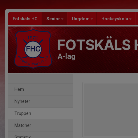
Fotskäls HC
Senior
Ungdom
Hockeyskola
FOTSKÄLS 
A-lag
Hem
Nyheter
Truppen
Matcher
Statistik