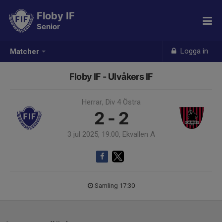
Floby IF
Senior
Logga in
Matcher
Floby IF - Ulvåkers IF
Herrar, Div 4 Östra
2 - 2
3 jul 2025, 19:00, Ekvallen A
Samling 17:30