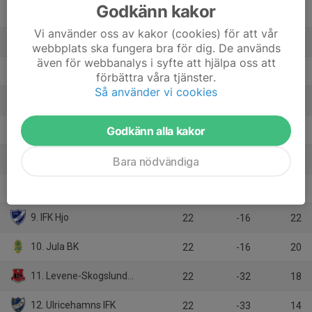
Godkänn kakor
2. IFK Mariestad
22
37
48
Vi använder oss av kakor (cookies) för att vår
3. IFK Tidaholm
22
17
45
webbplats ska fungera bra för dig. De används
även för webbanalys i syfte att hjälpa oss att
4. Ulvåkers IF
22
8
37
förbättra våra tjänster.
Så använder vi cookies
5. Ekedalens SK
22
15
33
Godkänn alla kakor
6. Floby-Grolanda IF
22
4
32
7. Sils IF
Bara nödvändiga
22
-8
24
8. Falköpings FK
22
-19
24
9. IFK Hjo
22
-16
22
10. Jula BK
22
-16
20
11. Levene-Skogslunds IF
22
-32
18
12. Ulricehamns IFK
22
-33
14