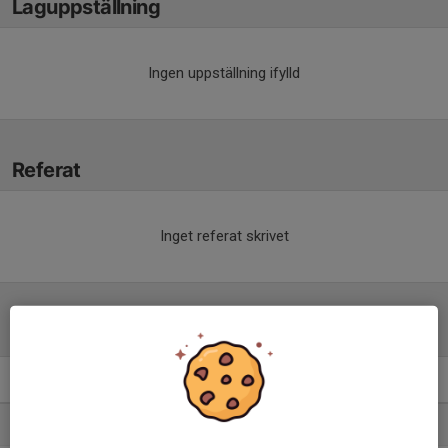
Laguppställning
Ingen uppställning ifylld
Referat
Inget referat skrivet
Tabell
Herrar, Div 4 Östra
M
+/-
P
1. IFK Falköping FF
22
43
51